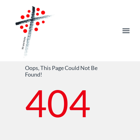
Skip
to
content
Togg
Navi
Start
Oops, This Page Could Not Be
Aktuelles
Found!
404
Seelsorge & Kontakte
Kirchen & Einrichtungen
Leben & Sakramente