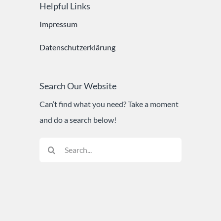
Helpful Links
Vereine & Verbände
Impressum
Datenschutzerklärung
Rat & Hilfe
Search Our Website
Kontakt
Can’t find what you need? Take a moment
and do a search below!
Search
for: