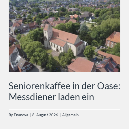
Vereine & Verbände
Seniorenkaffee in der Oase:
Rat & Hilfe
Messdiener laden ein
Allgemein
Kontakt
Seniorenkaffee in der Oase:
Messdiener laden ein
By
Enanova
|
8. August 2026
|
Allgemein