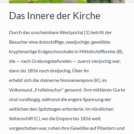
Das Innere der Kirche
Vereine & Verbände
Durch das unscheinbare Westportal (1) betritt der
Rat & Hilfe
Besucher eine dreischiffige, zweijochige, gewölbte
kryptenartige Erdgeschosshalle in Mittelschiffbreite (B),
Kontakt
die — nach Grabungsbefunden — zuerst vierjochig war,
dann bis 1856 noch dreijochig. Über ihr
erhebt sich die steinerne Nonnenempore (K), im
Volksmund „Freileinschor“ genannt. Ihre mittleren Gurte
sind rundbogig, während die engere Spannung der
seitlichen den Spitzbogen erforderte. Im nördlichen
Seitenschiff (C), wo die Empore bis 1856 weit
vorgeschoben war, ruhen ihre Gewölbe auf Pilastern und